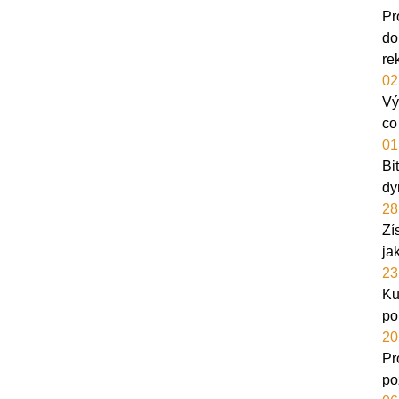
Pr
do
re
02
Vý
co
01
Bi
dy
28
Zí
ja
23
Ku
po
20
Pr
po