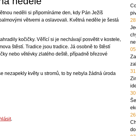
ná neděle
Co
větnou neděli si připomínáme den, kdy Pán Ježíš
pi
i palmovými větvemi a oslavovali. Květná neděle je šestá
28
Je
ch
adily kočičky. Věřící si je nechávají posvětit v kostele,
ne
va štěstí. Tradice jsou tradice. Já osobně to štěstí
05
čky nebo větévky zlatého deště, případně březové
Za
za
31
e nezapekly květy u stromů, to by nebyla žádná úroda
Zi
id
30
Še
ek
26
hlásit
.
Ch
do