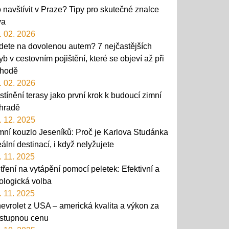
 navštívit v Praze? Tipy pro skutečné znalce
va
. 02. 2026
dete na dovolenou autem? 7 nejčastějších
yb v cestovním pojištění, které se objeví až při
hodě
. 02. 2026
stínění terasy jako první krok k budoucí zimní
hradě
. 12. 2025
mní kouzlo Jeseníků: Proč je Karlova Studánka
eální destinací, i když nelyžujete
. 11. 2025
tření na vytápění pomocí peletek: Efektivní a
ologická volba
. 11. 2025
evrolet z USA – americká kvalita a výkon za
stupnou cenu