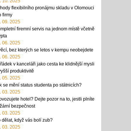
. 10. 2025
hody flexibilního pronájmu skladu v Olomouci
o firmy
. 09. 2025
mpletní firemní servis na jednom místě včetně
ypta
. 06. 2025
věcí, bez kterých se letos v kempu neobejdete
. 06. 2025
řádek v kanceláři jako cesta ke klidnější mysli
vyšší produktivitě
. 05. 2025
k se mění status studenta po státnicích?
. 03. 2025
ovozujete hotel? Dejte pozor na to, jestli plníte
žární bezpečnost
. 03. 2025
 dělat, když vás bolí zub?
. 03. 2025