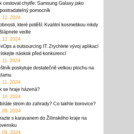
k cestovat chytře: Samsung Galaxy jako
postradatelný pomocník
. 12. 2024
obnosti, které potěší: Kvalitní kosmetikou nikdy
šlápnete vedle
. 12. 2024
vOps a outsourcing IT: Zrychlete vývoj aplikací
získejte náskok před konkurencí
. 11. 2024
štník poskytuje dostatečně velkou plochu na
klamu
. 11. 2024
k se hraje házená?
. 10. 2024
bíráte strom do zahrady? Co takhle borovice?
. 09. 2024
razte s karavanem do Žilinského kraje na
ovensku
. 09. 2024