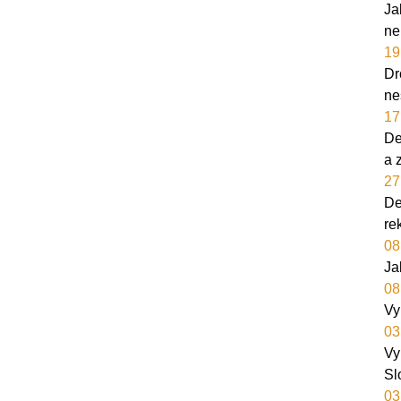
Ja
ne
19
Dr
ne
17
De
a 
27
De
re
08
Ja
08
Vy
03
Vy
Sl
03