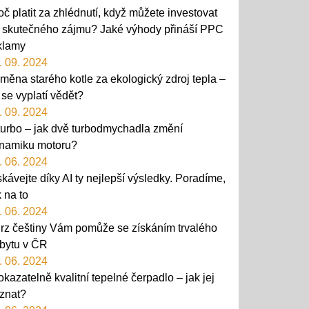
oč platit za zhlédnutí, když můžete investovat
 skutečného zájmu? Jaké výhody přináší PPC
klamy
. 09. 2024
měna starého kotle za ekologický zdroj tepla –
 se vyplatí vědět?
. 09. 2024
turbo – jak dvě turbodmychadla změní
namiku motoru?
. 06. 2024
skávejte díky AI ty nejlepší výsledky. Poradíme,
k na to
. 06. 2024
rz češtiny Vám pomůže se získáním trvalého
bytu v ČR
. 06. 2024
okazatelně kvalitní tepelné čerpadlo – jak jej
znat?