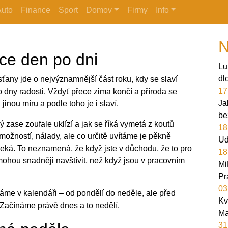
Auto
Finance
Sport
Domov
Firmy
Info
N
ce den po dni
Lu
dl
esťany jde o nejvýznamnější část roku, kdy se slaví
17
to dny radosti. Vždyť přece zima končí a příroda se
Ja
inou míru a podle toho je i slaví.
be
zase zoufale uklízí a jak se říká vymetá z koutů
18
možností, nálady, ale co určitě uvítáme je pěkně
Ud
čeká. To neznamená, že když jste v důchodu, že to pro
18
 mohou snadněji navštívit, než když jsou v pracovním
Mi
Pr
03
me v kalendáři – od pondělí do neděle, ale před
Kv
. Začínáme právě dnes a to nedělí.
Ma
31