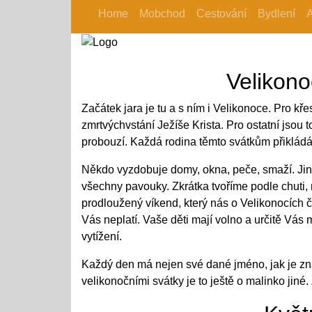
Home
Mobchod
Cestování
Bydlení
Velikono
Začátek jara je tu a s ním i Velikonoce. Pro kř
zmrtvýchvstání Ježíše Krista. Pro ostatní jsou 
probouzí. Každá rodina těmto svátkům přikládá j
Někdo vyzdobuje domy, okna, peče, smaží. Jiný 
všechny pavouky. Zkrátka tvoříme podle chuti, 
prodloužený víkend, který nás o Velikonocích 
Vás neplatí. Vaše děti mají volno a určitě Vás
vytížení.
Každý den má nejen své dané jméno, jak je zná
velikonočními svátky je to ještě o malinko jiné