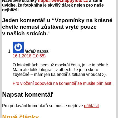
Navštivte stránky
https://www.happyfoto.cz
a sami
uvidíte, že fotokniha je skvělý dárek nejen pro naše
nejbližší.
Jeden komentář u “Vzpomínky na krásné
chvíle nemusí zůstávat vryté pouze
v našich srdcích.”
ladaB
napsal:
16.1.2018 (10:55)
O fotoknihách jsem už mockrát četla, jo, je to pěkné.
Mám ale tolik fotografií v albech, že je to skoro
zbytečné – mám jen kalendář s fotkami vnoučat :-).
Pro vložení odpovědi na komentář se musíte přihlásit
Napsat komentář
Pro přidávání komentářů se musíte nejdříve
přihlásit
.
Nové články