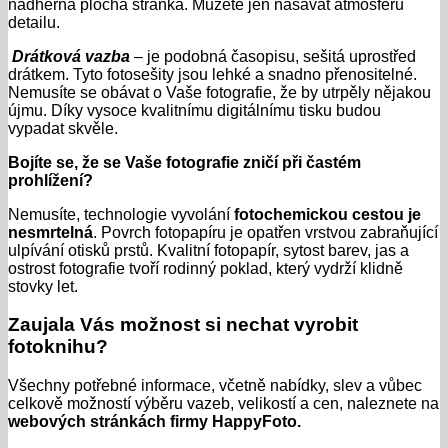
nádherná plochá stránka. Můžete jen nasávat atmosféru
detailu.
Drátková vazba
– je podobná časopisu, sešitá uprostřed
drátkem. Tyto fotosešity jsou lehké a snadno přenositelné.
Nemusíte se obávat o Vaše fotografie, že by utrpěly nějakou
újmu. Díky vysoce kvalitnímu digitálnímu tisku budou
vypadat skvěle.
Bojíte se, že se Vaše fotografie zničí při častém
prohlížení?
Nemusíte, technologie vyvolání
fotochemickou cestou je
nesmrtelná
. Povrch fotopapíru je opatřen vrstvou zabraňující
ulpívání otisků prstů. Kvalitní fotopapír, sytost barev, jas a
ostrost fotografie tvoří rodinný poklad, který vydrží klidně
stovky let.
Zaujala Vás možnost si nechat vyrobit
fotoknihu?
Všechny potřebné informace, včetně nabídky, slev a vůbec
celkově možností výběru vazeb, velikostí a cen, naleznete na
webových stránkách firmy HappyFoto.