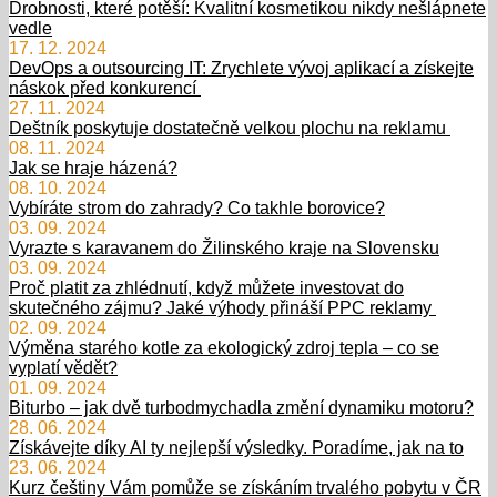
Drobnosti, které potěší: Kvalitní kosmetikou nikdy nešlápnete
vedle
17. 12. 2024
DevOps a outsourcing IT: Zrychlete vývoj aplikací a získejte
náskok před konkurencí
27. 11. 2024
Deštník poskytuje dostatečně velkou plochu na reklamu
08. 11. 2024
Jak se hraje házená?
08. 10. 2024
Vybíráte strom do zahrady? Co takhle borovice?
03. 09. 2024
Vyrazte s karavanem do Žilinského kraje na Slovensku
03. 09. 2024
Proč platit za zhlédnutí, když můžete investovat do
skutečného zájmu? Jaké výhody přináší PPC reklamy
02. 09. 2024
Výměna starého kotle za ekologický zdroj tepla – co se
vyplatí vědět?
01. 09. 2024
Biturbo – jak dvě turbodmychadla změní dynamiku motoru?
28. 06. 2024
Získávejte díky AI ty nejlepší výsledky. Poradíme, jak na to
23. 06. 2024
Kurz češtiny Vám pomůže se získáním trvalého pobytu v ČR