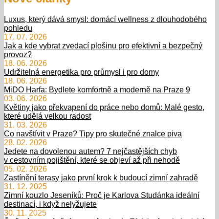
Luxus, který dává smysl: domácí wellness z dlouhodobého
pohledu
17. 07. 2026
Jak a kde vybrat zvedací plošinu pro efektivní a bezpečný
provoz?
18. 06. 2026
Udržitelná energetika pro průmysl i pro domy
18. 06. 2026
MiDO Harfa: Bydlete komfortně a moderně na Praze 9
03. 06. 2026
Květiny jako překvapení do práce nebo domů: Malé gesto,
které udělá velkou radost
31. 03. 2026
Co navštívit v Praze? Tipy pro skutečné znalce piva
28. 02. 2026
Jedete na dovolenou autem? 7 nejčastějších chyb
v cestovním pojištění, které se objeví až při nehodě
05. 02. 2026
Zastínění terasy jako první krok k budoucí zimní zahradě
31. 12. 2025
Zimní kouzlo Jeseníků: Proč je Karlova Studánka ideální
destinací, i když nelyžujete
30. 11. 2025