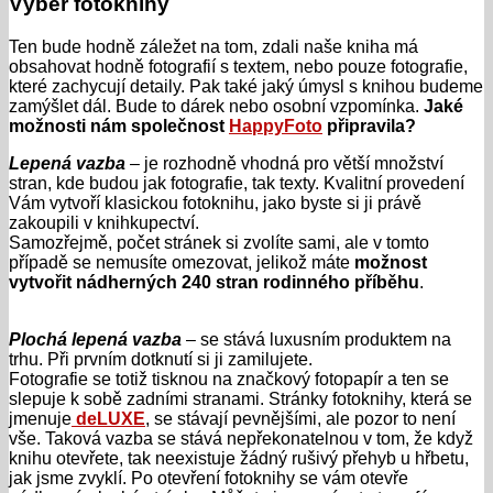
Výběr fotoknihy
Ten bude hodně záležet na tom, zdali naše kniha má
obsahovat hodně fotografií s textem, nebo pouze fotografie,
které zachycují detaily. Pak také jaký úmysl s knihou budeme
zamýšlet dál. Bude to dárek nebo osobní vzpomínka.
Jaké
možnosti nám společnost
HappyFoto
připravila?
Lepená vazba
– je rozhodně vhodná pro větší množství
stran, kde budou jak fotografie, tak texty. Kvalitní provedení
Vám vytvoří klasickou fotoknihu, jako byste si ji právě
zakoupili v knihkupectví.
Samozřejmě, počet stránek si zvolíte sami, ale v tomto
případě se nemusíte omezovat, jelikož máte
možnost
vytvořit nádherných 240 stran rodinného příběhu
.
Plochá lepená vazba
– se stává luxusním produktem na
trhu. Při prvním dotknutí si ji zamilujete.
Fotografie se totiž tisknou na značkový fotopapír a ten se
slepuje k sobě zadními stranami. Stránky fotoknihy, která se
jmenuje
deLUXE
, se stávají pevnějšími, ale pozor to není
vše. Taková vazba se stává nepřekonatelnou v tom, že když
knihu otevřete, tak neexistuje žádný rušivý přehyb u hřbetu,
jak jsme zvyklí. Po otevření fotoknihy se vám otevře