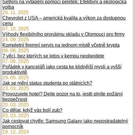
Šetření na vytápění pomocí peletek: Efektivní a ekologická
volba
26. 11. 2025
Chevrolet z USA – americká kvalita a výkon za dostupnou
cenu
07. 10. 2025
Výhody flexibilního pronájmu skladu v Olomouci pro firmy
24. 09. 2025
Kompletní firemní servis na jednom místě včetně krypta
08. 06. 2025
7 věcí, bez kterých se letos v kempu neobejdete
07. 06. 2025
Pořádek v kanceláři jako cesta ke klidnější mysli a vyšší
produktivitě
29. 05. 2025
Jak se mění status studenta po státnicích?
23. 03. 2025
Provozujete hotel? Dejte pozor na to, jestli plníte požární
bezpečnost
20. 03. 2025
Co dělat, když vás bolí zub?
03. 03. 2025
Jak cestovat chytře: Samsung Galaxy jako nepostradatelný
pomocník
19. 12. 2024