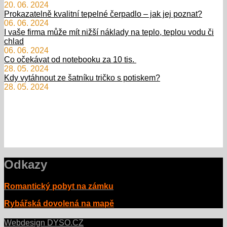
20. 06. 2024
Prokazatelně kvalitní tepelné čerpadlo – jak jej poznat?
06. 06. 2024
I vaše firma může mít nižší náklady na teplo, teplou vodu či
chlad
06. 06. 2024
Co očekávat od notebooku za 10 tis.
28. 05. 2024
Kdy vytáhnout ze šatníku tričko s potiskem?
28. 05. 2024
Odkazy
Romantický pobyt na zámku
Rybářská dovolená na mapě
Webdesign DYSO.CZ