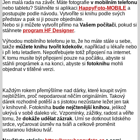
Jen malá rada na závěr. Máte fotografie
v mobilním telefonu
nebo tabletu? Stáhněte si aplikaci
HappyFoto-MOBILE
a
postupujte podle návodu. Vytvoříte si knihu podle svých
představ a pak si ji pouze objednáte.
Nebo si ji můžete vytvořit přímo na
Vašem počítači
, pokud si
stáhnete
program HF Designer
.
Výhodou mobilního telefonu je to, že ho máte stále u sebe,
takže
můžete knihu tvořit kdekoliv
, například u lékaře nebo
i při letu letadlem. Nepotřebujete totiž připojení na internet.
K tomu musíte být připojení pouze na počátku, abyste si
stáhli prográmek a na konci, abyste si
fotoknihu
mohli
objednat v tištěné verzi.
Každým rokem přemýšlíme nad dárky, které koupit svým
nejbližším, proč nepodarovat něčím originálním. Takový
dárek rozhodně potěší a s jistotou nezůstane ležet jen tak
v knihovně. Fotokniha
bude nejčtenější knihou
, jelikož
ukrývá v sobě daleko víc. Vzpomínky, zážitky, radost a věřte
tomu, že
dokáže udělat zázrak
. Umí se dotknout lidského
srdce, vyčarovat úsměv na tváři a celkově proměnit
ustaranou lidskou tvář.