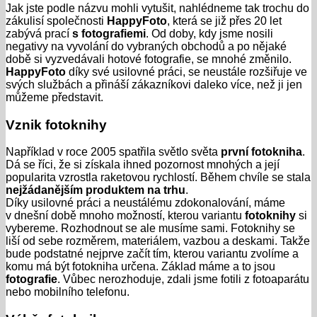
Jak jste podle názvu mohli vytušit, nahlédneme tak trochu do
zákulisí společnosti
HappyFoto
, která se již přes 20 let
zabývá prací
s fotografiemi
. Od doby, kdy jsme nosili
negativy na vyvolání do vybraných obchodů a po nějaké
době si vyzvedávali hotové fotografie, se mnohé změnilo.
HappyFoto
díky své usilovné práci, se neustále rozšiřuje ve
svých službách a přináší zákazníkovi daleko více, než ji jen
můžeme představit.
Vznik fotoknihy
Například v roce 2005 spatřila světlo světa
první fotokniha
.
Dá se říci, že si získala ihned pozornost mnohých a její
popularita vzrostla raketovou rychlostí. Během chvíle se stala
nejžádanějším produktem na trhu
.
Díky usilovné práci a neustálému zdokonalování, máme
v dnešní době mnoho možností, kterou variantu
fotoknihy
si
vybereme. Rozhodnout se ale musíme sami. Fotoknihy se
liší od sebe rozměrem, materiálem, vazbou a deskami. Takže
bude podstatné nejprve začít tím, kterou variantu zvolíme a
komu má být fotokniha určena. Základ máme a to jsou
fotografie
. Vůbec nerozhoduje, zdali jsme fotili z fotoaparátu
nebo mobilního telefonu.