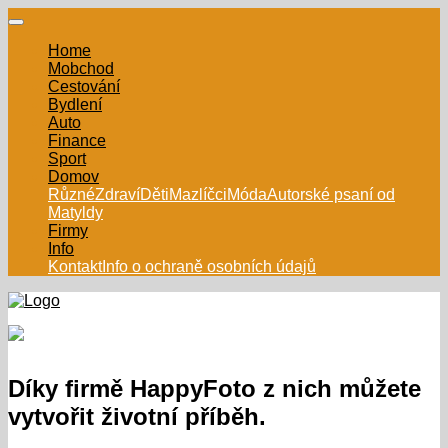
Home
Mobchod
Cestování
Bydlení
Auto
Finance
Sport
Domov
Různé
Zdraví
Děti
Mazlíčci
Móda
Autorské psaní od
Matyldy
Firmy
Info
Kontakt
Info o ochraně osobních údajů
Díky firmě HappyFoto z nich můžete
vytvořit životní příběh.