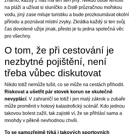
známo, každý z nás má ten sen jiný. Někdo bude lenošit
na pláži a užívat si sluníčko a čistě průzračnou mořskou
vodu, jiný zase miluje turistiku a bude prozkoumávat okolní
přírodu a poznávat místní zvyky. Zkrátka každý si ten svůj
čas dovolené užije jinak, přesto je tu jedna společná věc
pro všechny.
O tom, že při cestování je
nezbytné pojištění, není
třeba vůbec diskutovat
Nikdo totiž nemůže tušit, co se může na cestách přihodit.
Riskovat a ušetřit pár stovek korun se skutečně
nevyplácí
. V zahraničí se totiž i jen malý zákrok u zubaře
může proměnit v hotový katastrofický scénář. Kdo jednou
takovou bolest zažil, tak zajisté ví, že se přihlásí sama a
mnohdy v pěkně nevhodnou chvíli.
To se samozřejmě týká i takových sportovních