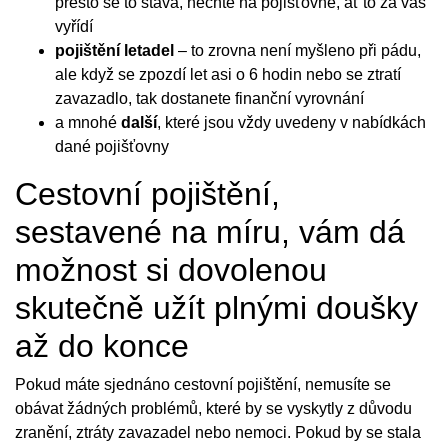
přesto se to stává, nechte na pojišťovně, ať to za vás
vyřídí
pojištění letadel
– to zrovna není myšleno při pádu,
ale když se zpozdí let asi o 6 hodin nebo se ztratí
zavazadlo, tak dostanete finanční vyrovnání
a mnohé
další
, které jsou vždy uvedeny v nabídkách
dané pojišťovny
Cestovní pojištění,
sestavené na míru, vám dá
možnost si dovolenou
skutečně užít plnými doušky
až do konce
Pokud máte sjednáno cestovní pojištění, nemusíte se
obávat žádných problémů, které by se vyskytly z důvodu
zranění, ztráty zavazadel nebo nemoci. Pokud by se stala