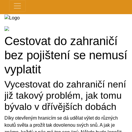
Cestovat do zahraničí
bez pojištení se nemusí
vyplatit
Vycestovat do zahraničí není
již takový problém, jak tomu
bývalo v dřívějších dobách
Díky otevřeným hranicím se dá udělat výlet do různých
koutů světa a prožít tak dovolenou svých snů. A jak je