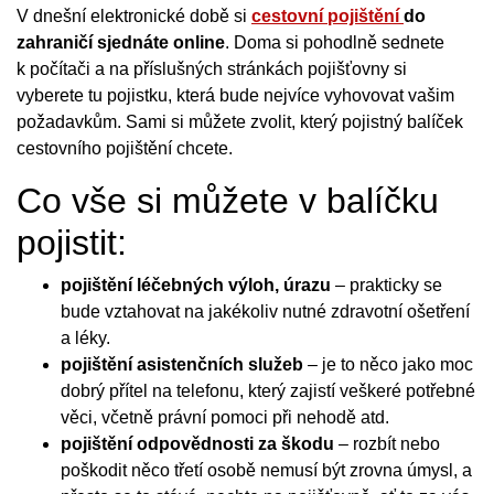
V dnešní elektronické době si
cestovní pojištění
do
zahraničí sjednáte online
. Doma si pohodlně sednete
k počítači a na příslušných stránkách pojišťovny si
vyberete tu pojistku, která bude nejvíce vyhovovat vašim
požadavkům. Sami si můžete zvolit, který pojistný balíček
cestovního pojištění chcete.
Co vše si můžete v balíčku
pojistit:
pojištění léčebných výloh, úrazu
– prakticky se
bude vztahovat na jakékoliv nutné zdravotní ošetření
a léky.
pojištění asistenčních služeb
– je to něco jako moc
dobrý přítel na telefonu, který zajistí veškeré potřebné
věci, včetně právní pomoci při nehodě atd.
pojištění odpovědnosti za škodu
– rozbít nebo
poškodit něco třetí osobě nemusí být zrovna úmysl, a