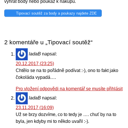
vyhrát body nebo poukaz k nákupu.
Tipovací soutěž za body a poukazy najdete ZDE
2 komentáře u „Tipovací soutěž“
ladaB
napsal:
20.12.2017 (23:25)
Chtělo se na to pořádně podívat :-), ono to fakt jako
čokoláda vypadá….
Pro vložení odpovědi na komentář se musíte přihlásit
ladaB
napsal:
23.11.2017 (16:09)
Už se brzy dozvíme, co to tedy je …. chuť by na to
byla, jen kdyby mi to někdo uvařil :-).