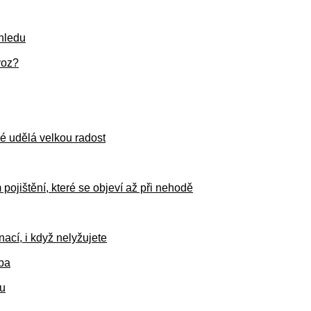
hledu
voz?
é udělá velkou radost
ojištění, které se objeví až při nehodě
ací, i když nelyžujete
lba
nu