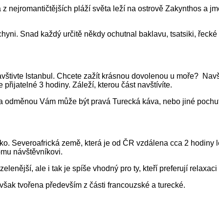
 z nejromantičtějších pláží světa leží na ostrově Zakynthos a 
yni. Snad každý určitě někdy ochutnal baklavu, tsatsiki, řecké 
tivte Istanbul. Chcete zažít krásnou dovolenou u moře? Navšti
řijatelné 3 hodiny. Záleží, kterou část navštívíte.
ce a odměnou Vám může být pravá Turecká káva, nebo jiné pochut
o. Severoafrická země, která je od ČR vzdálena cca 2 hodiny le
mu návštěvníkovi.
elenější, ale i tak je spíše vhodný pro ty, kteří preferují relaxac
 však tvořena především z části francouzské a turecké.