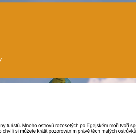
y
ony turistů. Mnoho ostrovů rozesetých po Egejském moři tvoří s
 chvíli si můžete krátit pozorováním právě těch malých ostrůvků