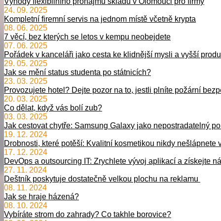
Výhody flexibilního pronájmu skladu v Olomouci pro firmy
24. 09. 2025
Kompletní firemní servis na jednom místě včetně krypta
08. 06. 2025
7 věcí, bez kterých se letos v kempu neobejdete
07. 06. 2025
Pořádek v kanceláři jako cesta ke klidnější mysli a vyšší produk
29. 05. 2025
Jak se mění status studenta po státnicích?
23. 03. 2025
Provozujete hotel? Dejte pozor na to, jestli plníte požární bez
20. 03. 2025
Co dělat, když vás bolí zub?
03. 03. 2025
Jak cestovat chytře: Samsung Galaxy jako nepostradatelný p
19. 12. 2024
Drobnosti, které potěší: Kvalitní kosmetikou nikdy nešlápnete 
17. 12. 2024
DevOps a outsourcing IT: Zrychlete vývoj aplikací a získejte 
27. 11. 2024
Deštník poskytuje dostatečně velkou plochu na reklamu
08. 11. 2024
Jak se hraje házená?
08. 10. 2024
Vybíráte strom do zahrady? Co takhle borovice?