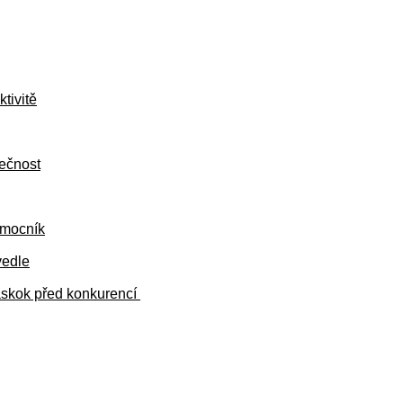
tivitě
pečnost
omocník
vedle
náskok před konkurencí