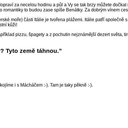
praví za necelou hodinu a půl a Vy se tak brzy můžete dočkat n
Pro romantiky to budou zase spíše Benátky. Za dobrým vínem cestu
rské moře) části Itálie je tvořena plážemi. Itálie patří spole
tní kůži!
říklad pizzu, špagety a z pochutin nejznámější dezert světa, tir
? Tyto země táhnou.”
ojíme i s Mácháčem :-). Tam je taky pěkně :-).