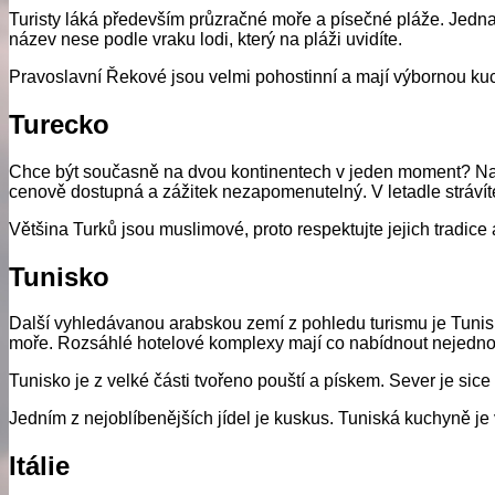
Turisty láká především průzračné moře a písečné pláže. Jedna
název nese podle vraku lodi, který na pláži uvidíte.
Pravoslavní Řekové jsou velmi pohostinní a mají výbornou kuch
Turecko
Chce být současně na dvou kontinentech v jeden moment? Navš
cenově dostupná a zážitek nezapomenutelný. V letadle strávíte p
Většina Turků jsou muslimové, proto respektujte jejich tradi
Tunisko
Další vyhledávanou arabskou zemí z pohledu turismu je Tunisk
moře. Rozsáhlé hotelové komplexy mají co nabídnout nejedno
Tunisko je z velké části tvořeno pouští a pískem. Sever je sice z
Jedním z nejoblíbenějších jídel je kuskus. Tuniská kuchyně je
Itálie