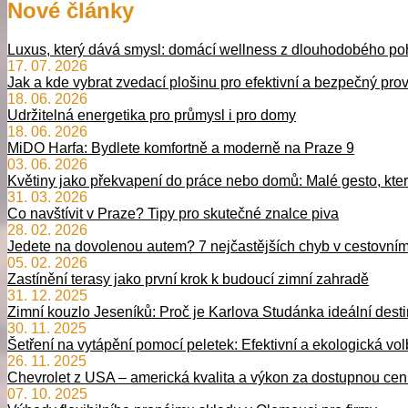
Nové články
Luxus, který dává smysl: domácí wellness z dlouhodobého po
17. 07. 2026
Jak a kde vybrat zvedací plošinu pro efektivní a bezpečný pro
18. 06. 2026
Udržitelná energetika pro průmysl i pro domy
18. 06. 2026
MiDO Harfa: Bydlete komfortně a moderně na Praze 9
03. 06. 2026
Květiny jako překvapení do práce nebo domů: Malé gesto, kter
31. 03. 2026
Co navštívit v Praze? Tipy pro skutečné znalce piva
28. 02. 2026
Jedete na dovolenou autem? 7 nejčastějších chyb v cestovním p
05. 02. 2026
Zastínění terasy jako první krok k budoucí zimní zahradě
31. 12. 2025
Zimní kouzlo Jeseníků: Proč je Karlova Studánka ideální destin
30. 11. 2025
Šetření na vytápění pomocí peletek: Efektivní a ekologická vo
26. 11. 2025
Chevrolet z USA – americká kvalita a výkon za dostupnou ce
07. 10. 2025