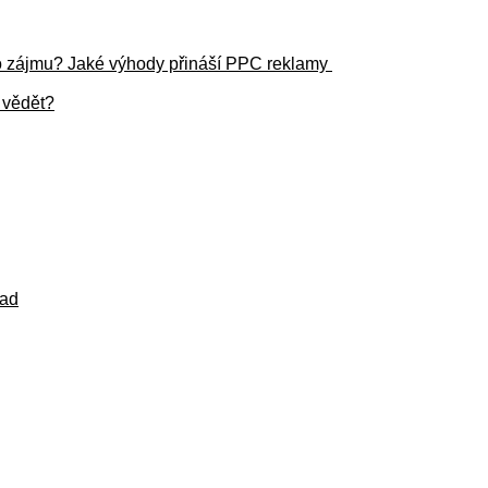
ého zájmu? Jaké výhody přináší PPC reklamy
í vědět?
lad