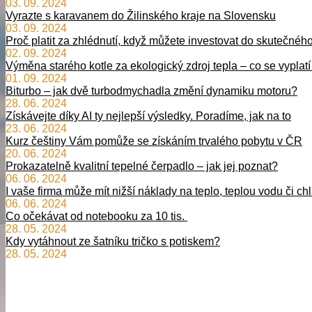
03. 09. 2024
Vyrazte s karavanem do Žilinského kraje na Slovensku
03. 09. 2024
Proč platit za zhlédnutí, když můžete investovat do skutečn
02. 09. 2024
Výměna starého kotle za ekologický zdroj tepla – co se vyplat
01. 09. 2024
Biturbo – jak dvě turbodmychadla změní dynamiku motoru?
28. 06. 2024
Získávejte díky AI ty nejlepší výsledky. Poradíme, jak na to
23. 06. 2024
Kurz češtiny Vám pomůže se získáním trvalého pobytu v ČR
20. 06. 2024
Prokazatelně kvalitní tepelné čerpadlo – jak jej poznat?
06. 06. 2024
I vaše firma může mít nižší náklady na teplo, teplou vodu či ch
06. 06. 2024
Co očekávat od notebooku za 10 tis.
28. 05. 2024
Kdy vytáhnout ze šatníku tričko s potiskem?
28. 05. 2024