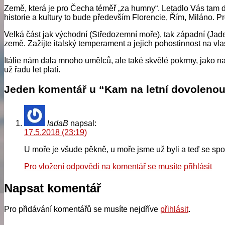
Země, která je pro Čecha téměř „za humny“. Letadlo Vás tam do
historie a kultury to bude především Florencie, Řím, Miláno. 
Velká část jak východní (Středozemní moře), tak západní (Jade
země. Zažijte italský temperament a jejich pohostinnost na vlas
Itálie nám dala mnoho umělců, ale také skvělé pokrmy, jako nap
už řadu let platí.
Jeden komentář u “Kam na letní dovolenou
ladaB
napsal:
17.5.2018 (23:19)
U moře je všude pěkně, u moře jsme už byli a teď se spok
Pro vložení odpovědi na komentář se musíte přihlásit
Napsat komentář
Pro přidávání komentářů se musíte nejdříve
přihlásit
.