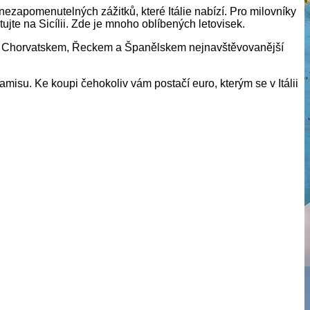
ezapomenutelných zážitků, které Itálie nabízí. Pro milovníky
jte na Sicílii. Zde je mnoho oblíbených letovisek.
čně s Chorvatskem, Řeckem a Španělskem nejnavštěvovanější
amisu. Ke koupi čehokoliv vám postačí euro, kterým se v Itálii