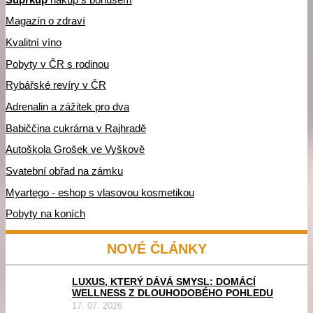
Magazín o zdraví
Kvalitní víno
Pobyty v ČR s rodinou
Rybářské revíry v ČR
Adrenalin a zážitek pro dva
Babiččina cukrárna v Rajhradě
Autoškola Grošek ve Vyškově
Svatební obřad na zámku
Myartego - eshop s vlasovou kosmetikou
Pobyty na koních
NOVÉ ČLÁNKY
LUXUS, KTERÝ DÁVÁ SMYSL: DOMÁCÍ
WELLNESS Z DLOUHODOBÉHO POHLEDU
17. 07. 2026