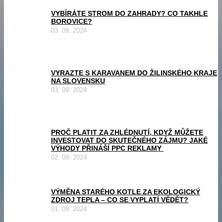
VYBÍRÁTE STROM DO ZAHRADY? CO TAKHLE
BOROVICE?
03. 09. 2024
VYRAZTE S KARAVANEM DO ŽILINSKÉHO KRAJE
NA SLOVENSKU
03. 09. 2024
PROČ PLATIT ZA ZHLÉDNUTÍ, KDYŽ MŮŽETE
INVESTOVAT DO SKUTEČNÉHO ZÁJMU? JAKÉ
VÝHODY PŘINÁŠÍ PPC REKLAMY
02. 09. 2024
VÝMĚNA STARÉHO KOTLE ZA EKOLOGICKÝ
ZDROJ TEPLA – CO SE VYPLATÍ VĚDĚT?
01. 09. 2024