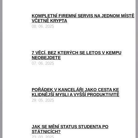
KOMPLETNÍ FIREMNÍ SERVIS NA JEDNOM MÍSTĚ
VČETNĚ KRYPTA
08. 06. 2025
7 VĚCÍ, BEZ KTERÝCH SE LETOS V KEMPU
NEOBEJDETE
07. 06. 2025
POŘÁDEK V KANCELÁŘI JAKO CESTA KE
KLIDNĚJŠÍ MYSLI A VYŠŠÍ PRODUKTIVITĚ
29. 05. 2025
JAK SE MĚNÍ STATUS STUDENTA PO
STÁTNICÍCH?
23. 03. 2025