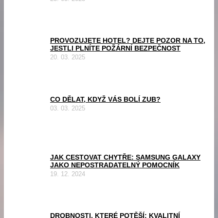
PROVOZUJETE HOTEL? DEJTE POZOR NA TO,
JESTLI PLNÍTE POŽÁRNÍ BEZPEČNOST
20. 03. 2025
CO DĚLAT, KDYŽ VÁS BOLÍ ZUB?
03. 03. 2025
JAK CESTOVAT CHYTŘE: SAMSUNG GALAXY
JAKO NEPOSTRADATELNÝ POMOCNÍK
19. 12. 2024
DROBNOSTI, KTERÉ POTĚŠÍ: KVALITNÍ