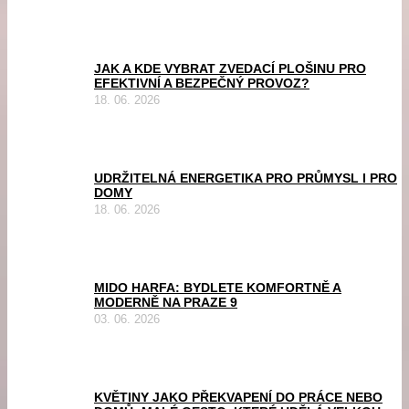
JAK A KDE VYBRAT ZVEDACÍ PLOŠINU PRO
EFEKTIVNÍ A BEZPEČNÝ PROVOZ?
18. 06. 2026
UDRŽITELNÁ ENERGETIKA PRO PRŮMYSL I PRO
DOMY
18. 06. 2026
MIDO HARFA: BYDLETE KOMFORTNĚ A
MODERNĚ NA PRAZE 9
03. 06. 2026
KVĚTINY JAKO PŘEKVAPENÍ DO PRÁCE NEBO