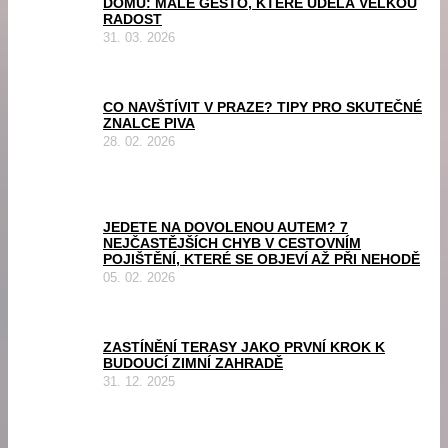
DOMŮ: MALÉ GESTO, KTERÉ UDĚLÁ VELKOU
RADOST
31. 03. 2026
CO NAVŠTÍVIT V PRAZE? TIPY PRO SKUTEČNÉ
ZNALCE PIVA
28. 02. 2026
JEDETE NA DOVOLENOU AUTEM? 7
NEJČASTĚJŠÍCH CHYB V CESTOVNÍM
POJIŠTĚNÍ, KTERÉ SE OBJEVÍ AŽ PŘI NEHODĚ
05. 02. 2026
ZASTÍNĚNÍ TERASY JAKO PRVNÍ KROK K
BUDOUCÍ ZIMNÍ ZAHRADĚ
31. 12. 2025