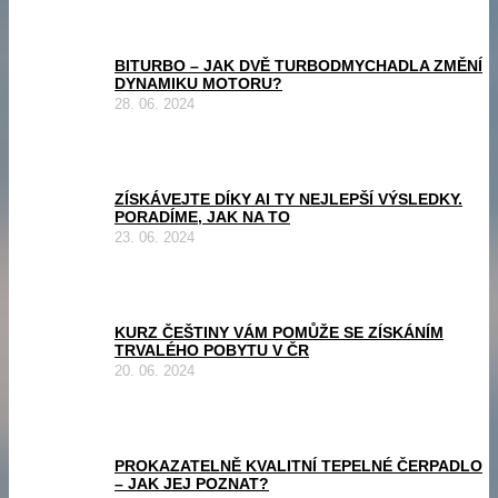
BITURBO – JAK DVĚ TURBODMYCHADLA ZMĚNÍ
DYNAMIKU MOTORU?
28. 06. 2024
ZÍSKÁVEJTE DÍKY AI TY NEJLEPŠÍ VÝSLEDKY.
PORADÍME, JAK NA TO
23. 06. 2024
KURZ ČEŠTINY VÁM POMŮŽE SE ZÍSKÁNÍM
TRVALÉHO POBYTU V ČR
20. 06. 2024
PROKAZATELNĚ KVALITNÍ TEPELNÉ ČERPADLO
– JAK JEJ POZNAT?