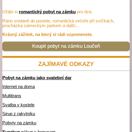
Užijte si
romantický pobyt na zámku
pro dva.
Ráno snídaně do postele, romantická večeře při svíčkách,
procházka zámeckým parkem a další...
Krásný zážitek, na který si rádi vzpomenete.
Koupit pobyt na zámku Loučeň
ZAJÍMAVÉ ODKAZY
Pobyt na zámku jako svatební dar
Internet na doma
Multitrans
Svatba v kostele
Sirup z rakytníku
Pobyty na zámku
Suprkup
nákup s bonusem