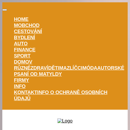
HOME
MOBCHOD
CESTOVÁNÍ
BYDLENÍ
AUTO
FINANCE
SPORT
DOMOV
RŮZNÉ
ZDRAVÍ
DĚTI
MAZLÍČCI
MÓDA
AUTORSKÉ
PSANÍ OD MATYLDY
FIRMY
INFO
KONTAKT
INFO O OCHRANĚ OSOBNÍCH
ÚDAJŮ