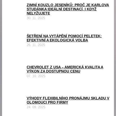
ZIMNÍ KOUZLO JESENÍKŮ: PROČ JE KARLOVA
STUDÁNKA IDEÁLNÍ DESTINACÍ, I KDYŽ
NELYŽUJETE
30. 11. 2025
ŠETŘENÍ NA VYTÁPĚNÍ POMOCÍ PELETEK:
EFEKTIVNÍ A EKOLOGICKÁ VOLBA
26. 11. 2025
CHEVROLET Z USA – AMERICKÁ KVALITA A
VÝKON ZA DOSTUPNOU CENU
07. 10. 2025
VÝHODY FLEXIBILNÍHO PRONÁJMU SKLADU V
OLOMOUCI PRO FIRMY
24. 09. 2025